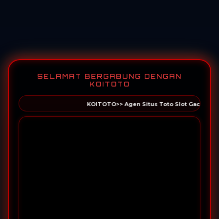
SELAMAT BERGABUNG DENGAN
KOITOTO
KOITOTO>> Agen Situs Toto Slot Gacor Terpe